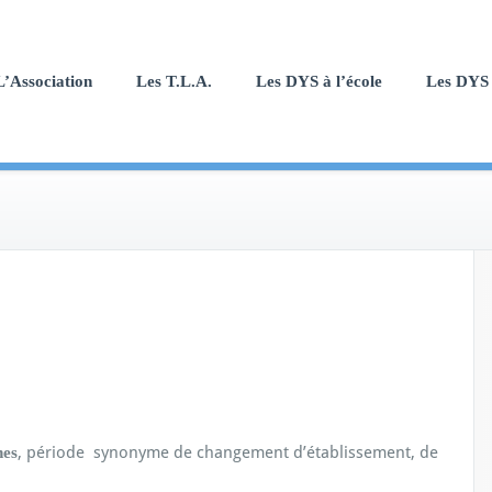
L’Association
Les T.L.A.
Les DYS à l’école
Les DYS 
, période synonyme de changement d’établissement, de
nes