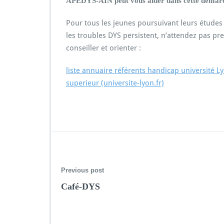
APEDYS-AIN peut vous aider dans cette démar
Pour tous les jeunes poursuivant leurs études d
les troubles DYS persistent, n’attendez pas pr
conseiller et orienter :
liste annuaire référents handicap université 
superieur (universite-lyon.fr)
Previous post
Café-DYS