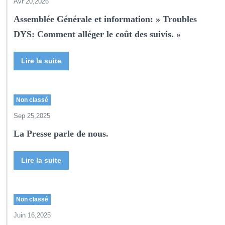
Avr 20,2026
n
v
Assemblée Générale et information: » Troubles
i
DYS: Comment alléger le coût des suivis. »
s
i
o
Lire la suite
Non classé
Sep 25,2025
La Presse parle de nous.
Lire la suite
Non classé
Juin 16,2025