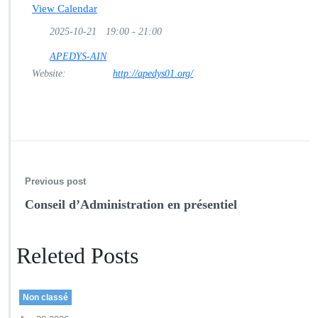
View Calendar
C
o
2025-10-21
19:00 - 21:00
n
s
APEDYS-AIN
e
Website:
http://apedys01.org/
i
l
d’A
d
m
i
n
Previous post
i
s
Conseil d’Administration en présentiel
t
r
a
Releted Posts
t
i
o
n
Non classé
e