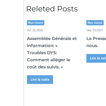
r
Releted Posts
é
s
e
n
Non classé
Non classé
t
Avr 20,2026
Sep 25,2025
i
e
Assemblée Générale et
La Press
l
information: »
nous.
Troubles DYS:
Lire la sui
Comment alléger le
coût des suivis. »
Lire la suite