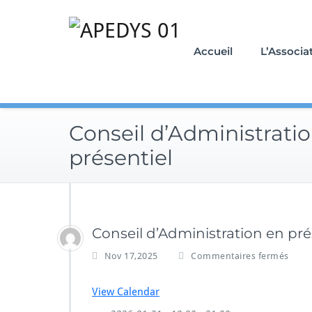
Skip
to
content
Accueil
L’Associa
Conseil d’Administrati
présentiel
Conseil d’Administration en pré
s
Nov 17,2025
Commentaires fermés
u
r
View Calendar
C
o