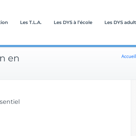
tion
Les T.L.A.
Les DYS à l’école
Les DYS adul
on en
Accueil
sentiel