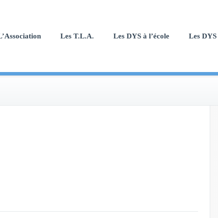
L’Association
Les T.L.A.
Les DYS à l’école
Les DYS 