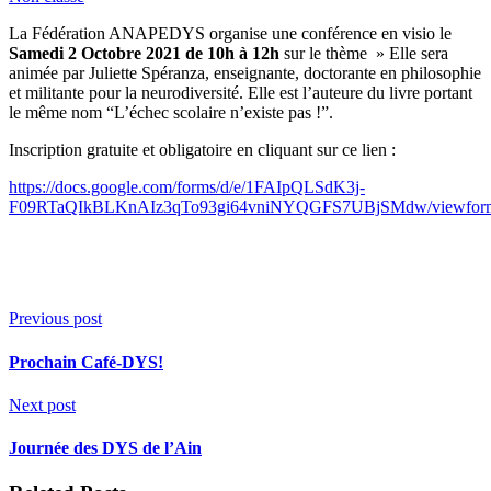
La Fédération ANAPEDYS organise une conférence en visio le
Samedi 2 Octobre 2021 de 10h à 12h
sur le thème » Elle sera
animée par Juliette Spéranza, enseignante, doctorante en philosophie
et militante pour la neurodiversité. Elle est l’auteure du livre portant
le même nom “L’échec scolaire n’existe pas !”.
Inscription gratuite et obligatoire en cliquant sur ce lien :
https://docs.google.com/forms/d/e/1FAIpQLSdK3j-
F09RTaQIkBLKnAIz3qTo93gi64vniNYQGFS7UBjSMdw/viewfor
Previous post
Prochain Café-DYS!
Next post
Journée des DYS de l’Ain