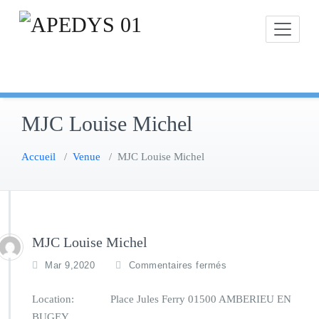
Skip
to
content
MJC Louise Michel
Accueil
/
Venue
/
MJC Louise Michel
MJC Louise Michel
s
Mar 9,2020
Commentaires fermés
u
r
Location:
Place Jules Ferry 01500 AMBERIEU EN
M
BUGEY