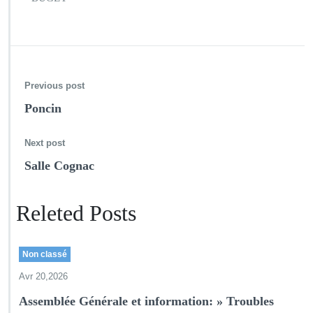
J
C
L
o
u
i
Previous post
s
e
Poncin
M
i
c
Next post
h
Salle Cognac
e
l
Releted Posts
Non classé
Avr 20,2026
Assemblée Générale et information: » Troubles