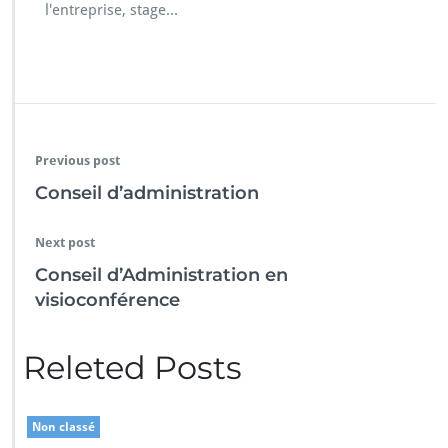
l'entreprise, stage...
f
é
r
e
n
c
e
Previous post
Conseil d’administration
Next post
Conseil d’Administration en
visioconférence
Releted Posts
Non classé