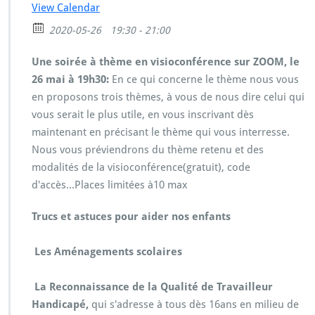
View Calendar
S
o
2020-05-26
19:30 - 21:00
i
r
Une
soirée à thème en visioconférence sur ZOOM, le
é
26 mai à 19h30:
En ce qui concerne le thème nous vous
e
en proposons trois thèmes, à vous de nous dire celui qui
à
t
vous serait le plus utile, en vous inscrivant dès
h
maintenant en précisant le thème qui vous interresse.
è
Nous vous préviendrons du thème retenu et des
m
modalités de la visioconférence(gratuit), code
e
e
d'accès...Places limitées à10 max
n
v
Trucs et astuces pour aider nos enfants
i
s
Les Aménagements scolaires
i
o
c
La Reconnaissance de la Qualité de Travailleur
o
Handicapé,
qui s'adresse à tous dès 16ans en milieu de
n