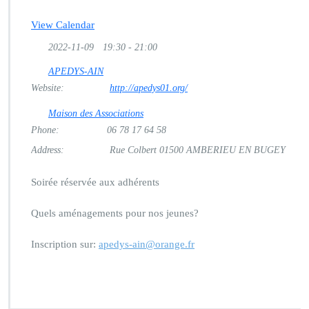
u
r
View Calendar
S
o
2022-11-09
19:30 - 21:00
i
r
APEDYS-AIN
é
Website:
http://apedys01.org/
e
à
Maison des Associations
t
Phone:
06 78 17 64 58
h
Address:
Rue Colbert 01500 AMBERIEU EN BUGEY
è
m
e:
Soirée réservée aux adhérents
A
m
Quels aménagements pour nos jeunes?
é
n
Inscription sur:
apedys-ain@orange.fr
a
g
e
m
e