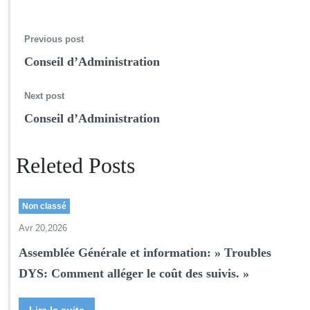
n
t
s
Previous post
a
Conseil d’Administration
u
x
e
Next post
x
Conseil d’Administration
a
m
e
Releted Posts
n
s
Non classé
Avr 20,2026
Assemblée Générale et information: » Troubles
DYS: Comment alléger le coût des suivis. »