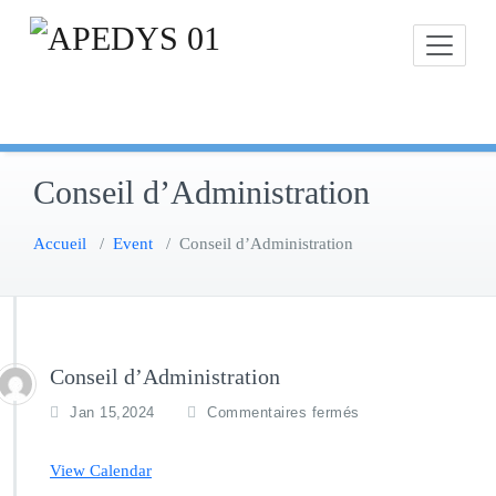
Skip
to
content
Conseil d’Administration
Accueil
/
Event
/
Conseil d’Administration
Conseil d’Administration
s
Jan 15,2024
Commentaires fermés
u
r
View Calendar
C