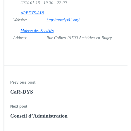
o
2024-01-16
19:30 - 22:00
n
s
APEDYS-AIN
e
Website:
http://apedys01.org/
i
l
Maison des Sociétés
d’A
Address:
Rue Colbert 01500 Ambérieu-en-Bugey
d
m
i
n
i
s
t
Previous post
r
a
Café-DYS
t
i
o
Next post
n
Conseil d’Administration