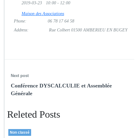
a
2019-03-23
10:00 - 12:00
f
é
Maison des Associations
-
Phone:
06 78 17 64 58
D
Address:
Rue Colbert 01500 AMBERIEU EN BUGEY
Y
S
Next post
Conférence DYSCALCULIE et Assemblée
Générale
Releted Posts
Non classé