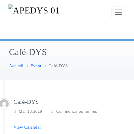
Skip
to
content
Café-DYS
Accueil
/
Event
/
Café-DYS
Café-DYS
s
Mar 13,2019
Commentaires fermés
u
r
View Calendar
C