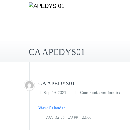
Skip
to
content
CA APEDYS01
CA APEDYS01
sur
Sep 16,2021
Commentaires fermés
CA
APE
View Calendar
2021-12-15
20:00 - 22:00