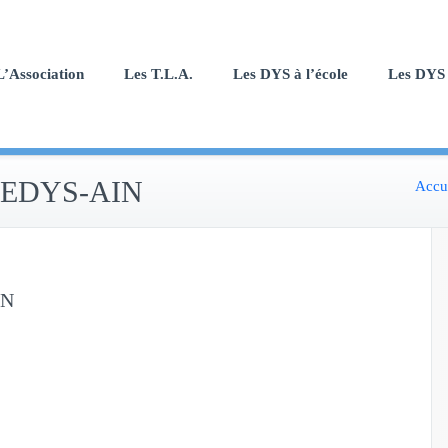
L’Association
Les T.L.A.
Les DYS à l’école
Les DYS 
 APEDYS-AIN
Accu
IN