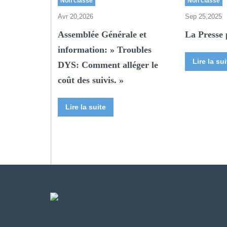
Non classé
Non classé
S
Avr 20,2026
Sep 25,2025
-
A
Assemblée Générale et
La Presse 
I
N
information: » Troubles
Lire la sui
DYS: Comment alléger le
coût des suivis. »
Lire la suite