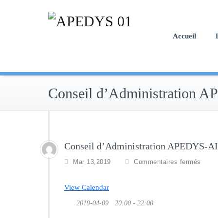
Skip
to
content
Accueil
Conseil d’Administration
Conseil d’Administration APEDYS-A
s
Mar 13,2019
Commentaires fermés
u
r
View Calendar
C
o
2019-04-09
20:00 - 22:00
n